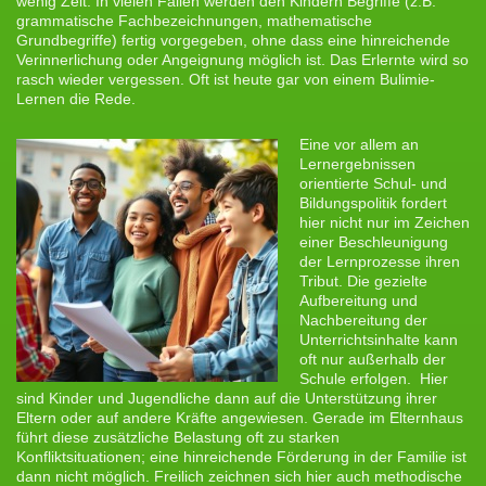
wenig Zeit. In vielen Fällen werden den Kindern Begriffe (z.B.
grammatische Fachbezeichnungen, mathematische
Grundbegriffe) fertig vorgegeben, ohne dass eine hinreichende
Verinnerlichung oder Angeignung möglich ist. Das Erlernte wird so
rasch wieder vergessen. Oft ist heute gar von einem Bulimie-
Lernen die Rede.
Eine vor allem an
Lernergebnissen
orientierte Schul- und
Bildungspolitik fordert
hier nicht nur im Zeichen
einer Beschleunigung
der Lernprozesse ihren
Tribut. Die gezielte
Aufbereitung und
Nachbereitung der
Unterrichtsinhalte kann
oft nur außerhalb der
Schule erfolgen. Hier
sind Kinder und Jugendliche dann auf die Unterstützung ihrer
Eltern oder auf andere Kräfte angewiesen. Gerade im Elternhaus
führt diese zusätzliche Belastung oft zu starken
Konfliktsituationen; eine hinreichende Förderung in der Familie ist
dann nicht möglich. Freilich zeichnen sich hier auch methodische