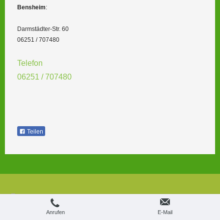
Bensheim
:
Darmstädter-Str. 60
06251 / 707480
Telefon
06251 / 707480
Teilen
Login
Druckversion
|
Sitemap
Webansicht
© Pädagogische Förderpraxis 2014
Anrufen
E-Mail